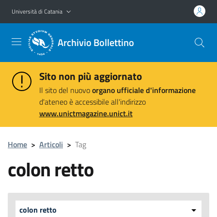
Vai al contenuto principale
Vai al menu di navigazione
Università di Catania
Archivio Bollettino
Sito non più aggiornato
Il sito del nuovo
organo ufficiale d'informazione
d'ateneo è accessibile all'indirizzo
www.unictmagazine.unict.it
Home
>
Articoli
>
Tag
colon retto