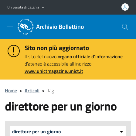
Vai al contenuto principale
Vai al menu di navigazione
Università di Catania
Archivio Bollettino
Sito non più aggiornato
Il sito del nuovo
organo ufficiale d'informazione
d'ateneo è accessibile all'indirizzo
www.unictmagazine.unict.it
Home
>
Articoli
>
Tag
direttore per un giorno