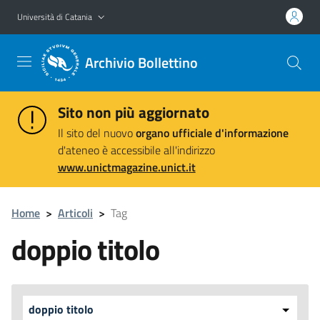
Vai al contenuto principale
Vai al menu di navigazione
Università di Catania
Archivio Bollettino
Sito non più aggiornato
Il sito del nuovo
organo ufficiale d'informazione
d'ateneo è accessibile all'indirizzo
www.unictmagazine.unict.it
Home
>
Articoli
>
Tag
doppio titolo