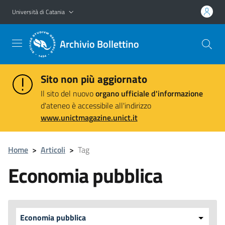
Vai al contenuto principale
Vai al menu di navigazione
Università di Catania
Archivio Bollettino
Sito non più aggiornato
Il sito del nuovo
organo ufficiale d'informazione
d'ateneo è accessibile all'indirizzo
www.unictmagazine.unict.it
Home
>
Articoli
>
Tag
Economia pubblica