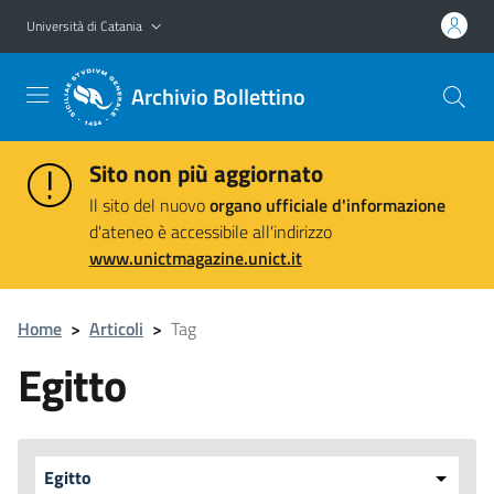
Vai al contenuto principale
Vai al menu di navigazione
Università di Catania
Archivio Bollettino
Sito non più aggiornato
Il sito del nuovo
organo ufficiale d'informazione
d'ateneo è accessibile all'indirizzo
www.unictmagazine.unict.it
Home
>
Articoli
>
Tag
Egitto