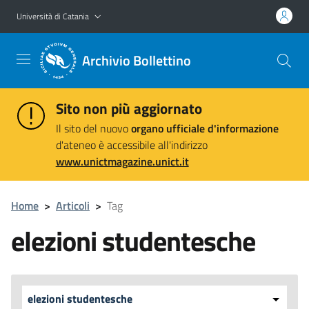
Vai al contenuto principale
Vai al menu di navigazione
Università di Catania
Archivio Bollettino
Sito non più aggiornato
Il sito del nuovo
organo ufficiale d'informazione
d'ateneo è accessibile all'indirizzo
www.unictmagazine.unict.it
Home
>
Articoli
>
Tag
elezioni studentesche