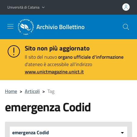
Vai al contenuto principale
Vai al menu di navigazione
Università di Catania
Archivio Bollettino
Sito non più aggiornato
Il sito del nuovo
organo ufficiale d'informazione
d'ateneo è accessibile all'indirizzo
www.unictmagazine.unict.it
Home
>
Articoli
>
Tag
emergenza Codid