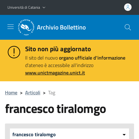
Vai al contenuto principale
Vai al menu di navigazione
Università di Catania
Archivio Bollettino
Sito non più aggiornato
Il sito del nuovo
organo ufficiale d'informazione
d'ateneo è accessibile all'indirizzo
www.unictmagazine.unict.it
Home
>
Articoli
>
Tag
francesco tiralomgo