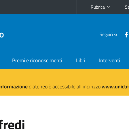
Rubrica
Se
no
Seguici su
Premi e riconoscimenti
Libri
Interventi
'informazione
d'ateneo è accessibile all'indirizzo
www.unictma
redi