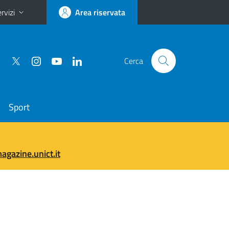
rvizi
Area riservata
Cerca
Sport
gazine.unict.it