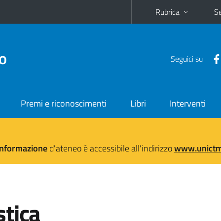
Rubrica
Se
no
Seguici su
Premi e riconoscimenti
Libri
Interventi
'informazione
d'ateneo è accessibile all'indirizzo
www.unictma
tica