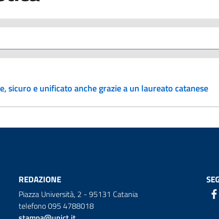
e, sicuro e unificato anche grazie a un laureato catanese
REDAZIONE
SEG
Piazza Università, 2 - 95131 Catania
telefono 095 4788018
stampa@unict.it