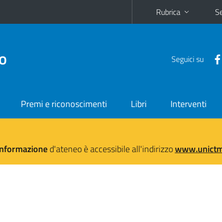
Rubrica
Se
no
Seguici su
Premi e riconoscimenti
Libri
Interventi
'informazione
d'ateneo è accessibile all'indirizzo
www.unictma