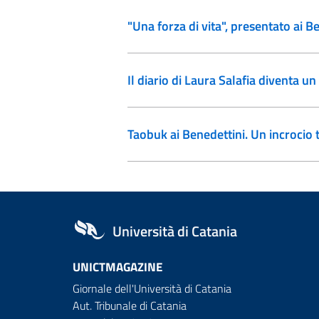
"Una forza di vita", presentato ai B
Il diario di Laura Salafia diventa un
Taobuk ai Benedettini. Un incrocio t
Università di Catania
UNICTMAGAZINE
Giornale dell'Università di Catania
Aut. Tribunale di Catania