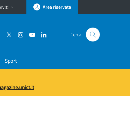
rvizi
Area riservata
Cerca
Sport
gazine.unict.it