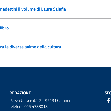
enedettini il volume di Laura Salafia
 libro
ra le diverse anime della cultura
REDAZIONE
SEG
Piazza Università, 2 - 95131 Catania
telefono 095 4788018