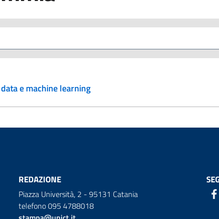
g data e machine learning
REDAZIONE
SEG
Piazza Università, 2 - 95131 Catania
telefono 095 4788018
stampa@unict.it