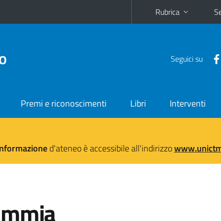
Rubrica
Se
no
Seguici su
Premi e riconoscimenti
Libri
Interventi
'informazione
d'ateneo è accessibile all'indirizzo
www.unictma
rammia