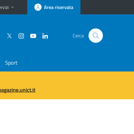
rvizi
Area riservata
Cerca
Sport
gazine.unict.it