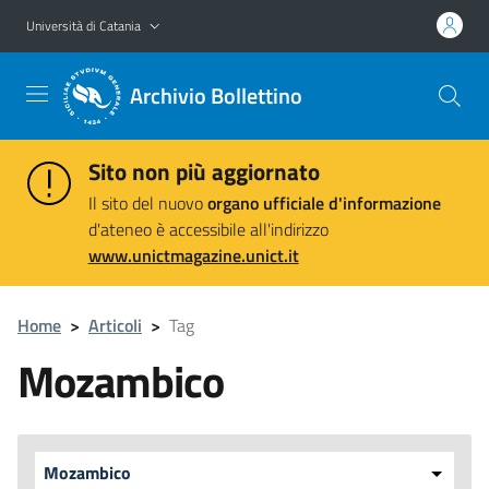
Vai al contenuto principale
Vai al menu di navigazione
Università di Catania
Archivio Bollettino
Sito non più aggiornato
Il sito del nuovo
organo ufficiale d'informazione
d'ateneo è accessibile all'indirizzo
www.unictmagazine.unict.it
Home
>
Articoli
>
Tag
Mozambico