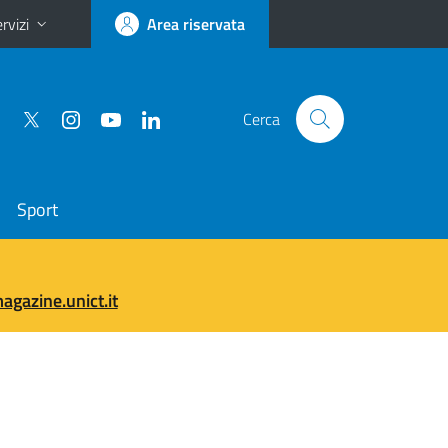
rvizi
Area riservata
Cerca
Sport
gazine.unict.it