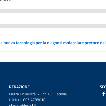
una nuova tecnologia per la diagnosi molecolare precoce de
REDAZIONE
SEG
Piazza Università, 2 - 95131 Catania
telefono 095 4788018
stampa@unict.it