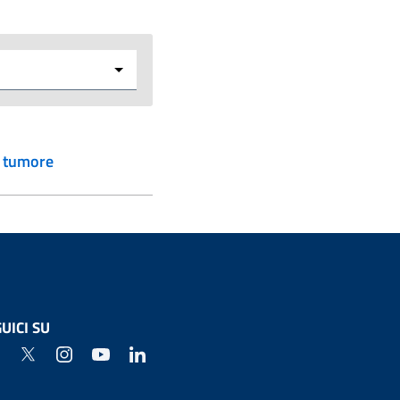
l tumore
UICI SU