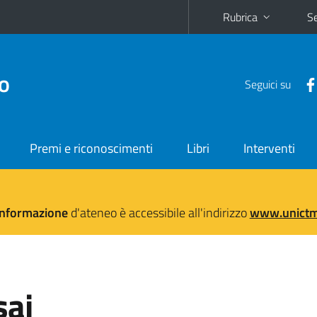
Rubrica
Se
no
Seguici su
Premi e riconoscimenti
Libri
Interventi
'informazione
d'ateneo è accessibile all'indirizzo
www.unictma
sai