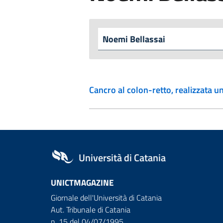
Cancro al colon-retto, realizzata 
Università di Catania
UNICTMAGAZINE
Giornale dell'Università di Catania
Aut. Tribunale di Catania
n. 15 del 04/07/1995