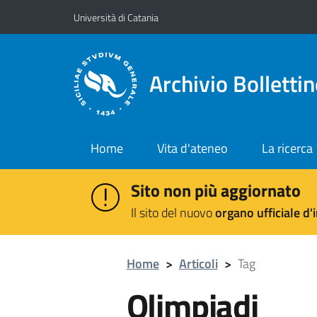
Vai al contenuto principale
Vai al menu di navigazione
Università di Catania
Archivio Bolletti
Home
Vita d'ateneo
La ricerca
Sito non più aggiornato
Il sito del nuovo
organo ufficiale d
Home
>
Articoli
>
Tag
Olimpiadi