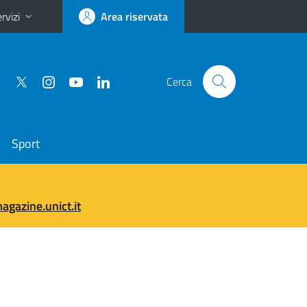
rvizi
Area riservata
Cerca
Sport
gazine.unict.it