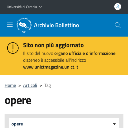
Vai al contenuto principale
Vai al menu di navigazione
Università di Catania
Archivio Bollettino
Sito non più aggiornato
Il sito del nuovo
organo ufficiale d'informazione
d'ateneo è accessibile all'indirizzo
www.unictmagazine.unict.it
Home
>
Articoli
>
Tag
opere