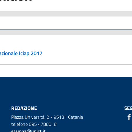
azionale Iciap 2017
REDAZIONE
SEG
Piazza Università, 2 - 95131 Catania
telefono 095 4788018
stampa@unict.it