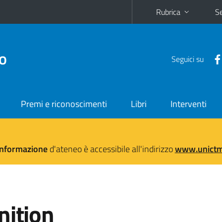
Rubrica
Se
no
Seguici su
Premi e riconoscimenti
Libri
Interventi
'informazione
d'ateneo è accessibile all'indirizzo
www.unictma
nition