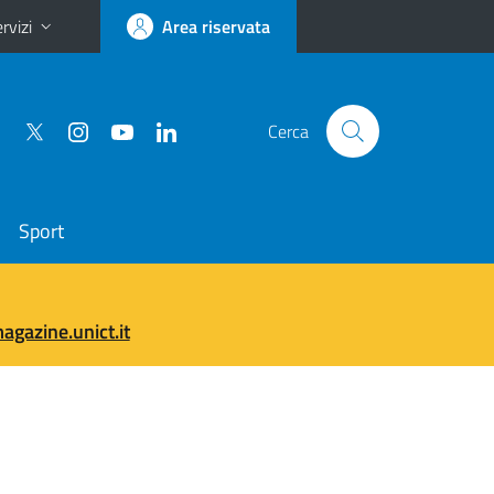
rvizi
Area riservata
Cerca
Sport
gazine.unict.it