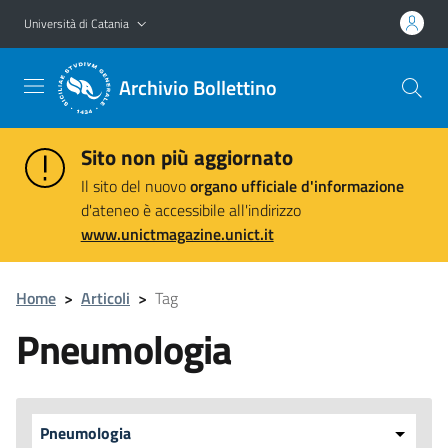
Vai al contenuto principale
Vai al menu di navigazione
Università di Catania
Archivio Bollettino
Sito non più aggiornato
Il sito del nuovo
organo ufficiale d'informazione
d'ateneo è accessibile all'indirizzo
www.unictmagazine.unict.it
Home
>
Articoli
>
Tag
Pneumologia