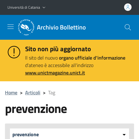
Vai al contenuto principale
Vai al menu di navigazione
Università di Catania
Archivio Bollettino
Sito non più aggiornato
Il sito del nuovo
organo ufficiale d'informazione
d'ateneo è accessibile all'indirizzo
www.unictmagazine.unict.it
Home
>
Articoli
>
Tag
prevenzione