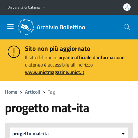
Vai al contenuto principale
Vai al menu di navigazione
Università di Catania
Archivio Bollettino
Sito non più aggiornato
Il sito del nuovo
organo ufficiale d'informazione
d'ateneo è accessibile all'indirizzo
www.unictmagazine.unict.it
Home
>
Articoli
>
Tag
progetto mat-ita