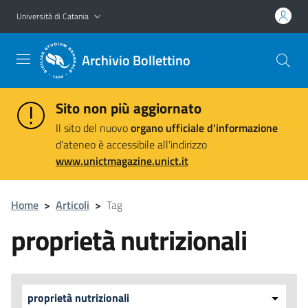
Vai al contenuto principale
Vai al menu di navigazione
Università di Catania
Archivio Bollettino
Sito non più aggiornato
Il sito del nuovo
organo ufficiale d'informazione
d'ateneo è accessibile all'indirizzo
www.unictmagazine.unict.it
Home
>
Articoli
>
Tag
proprietà nutrizionali