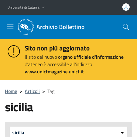
Vai al contenuto principale
Vai al menu di navigazione
Università di Catania
Archivio Bollettino
Sito non più aggiornato
Il sito del nuovo
organo ufficiale d'informazione
d'ateneo è accessibile all'indirizzo
www.unictmagazine.unict.it
Home
>
Articoli
>
Tag
sicilia