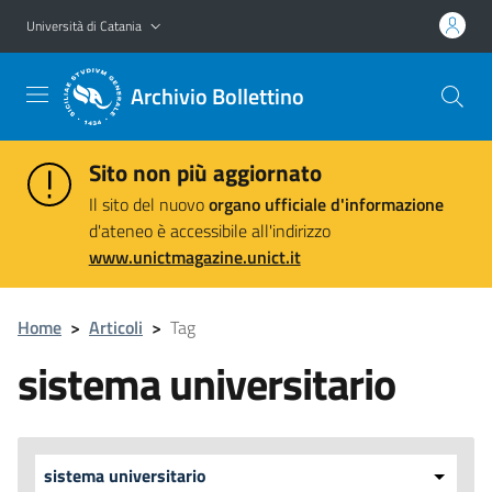
Vai al contenuto principale
Vai al menu di navigazione
Università di Catania
Archivio Bollettino
Sito non più aggiornato
Il sito del nuovo
organo ufficiale d'informazione
d'ateneo è accessibile all'indirizzo
www.unictmagazine.unict.it
Home
>
Articoli
>
Tag
sistema universitario