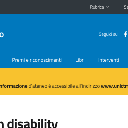
Rubrica
Se
no
Seguici su
Premi e riconoscimenti
Libri
Interventi
'informazione
d'ateneo è accessibile all'indirizzo
www.unictma
n disability