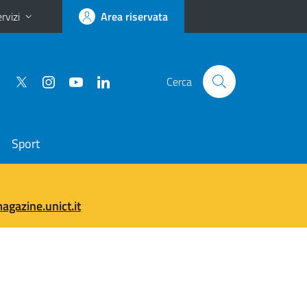
rvizi
Area riservata
Cerca
Sport
gazine.unict.it