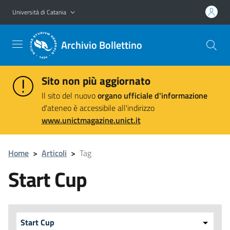
Vai al contenuto principale
Vai al menu di navigazione
Università di Catania
Archivio Bollettino
Sito non più aggiornato
Il sito del nuovo
organo ufficiale d'informazione
d'ateneo è accessibile all'indirizzo
www.unictmagazine.unict.it
Home
>
Articoli
>
Tag
Start Cup