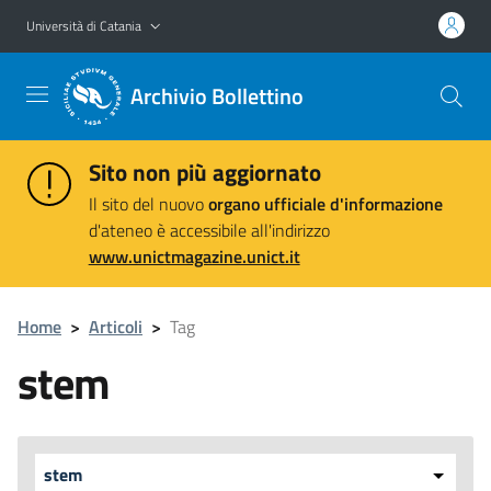
Vai al contenuto principale
Vai al menu di navigazione
Università di Catania
Archivio Bollettino
Sito non più aggiornato
Il sito del nuovo
organo ufficiale d'informazione
d'ateneo è accessibile all'indirizzo
www.unictmagazine.unict.it
Home
>
Articoli
>
Tag
stem