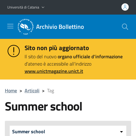
Vai al contenuto principale
Vai al menu di navigazione
Università di Catania
Archivio Bollettino
Sito non più aggiornato
Il sito del nuovo
organo ufficiale d'informazione
d'ateneo è accessibile all'indirizzo
www.unictmagazine.unict.it
Home
>
Articoli
>
Tag
Summer school