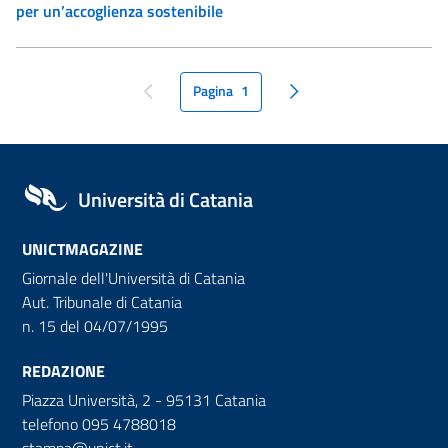
per un’accoglienza sostenibile
Pagina
1
pagina precedente
pagina seguente
Università di Catania
UNICTMAGAZINE
Giornale dell'Università di Catania
Aut. Tribunale di Catania
n. 15 del 04/07/1995
REDAZIONE
Piazza Università, 2 - 95131 Catania
telefono 095 4788018
stampa@unict.it