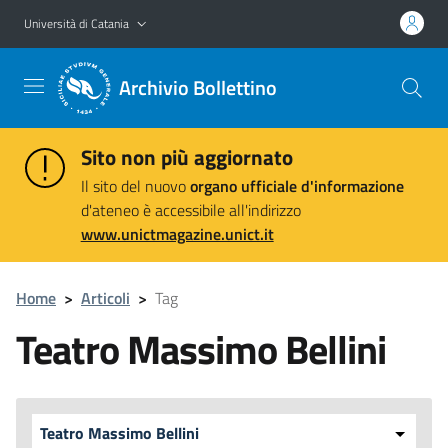
Vai al contenuto principale
Vai al menu di navigazione
Università di Catania
Archivio Bollettino
Sito non più aggiornato
Il sito del nuovo
organo ufficiale d'informazione
d'ateneo è accessibile all'indirizzo
www.unictmagazine.unict.it
Home
>
Articoli
>
Tag
Teatro Massimo Bellini