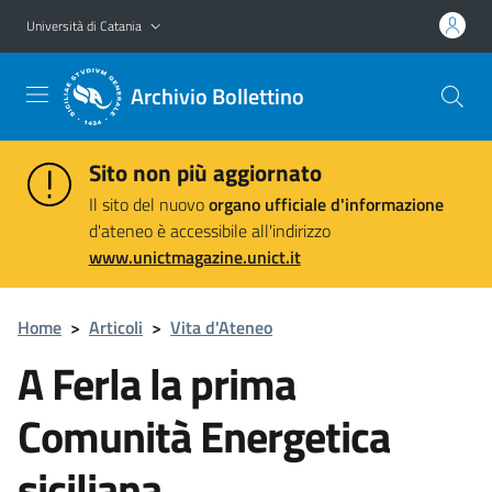
Vai al contenuto principale
Vai al menu di navigazione
Università di Catania
Archivio Bollettino
Sito non più aggiornato
Il sito del nuovo
organo ufficiale d'informazione
d'ateneo è accessibile all'indirizzo
www.unictmagazine.unict.it
Home
>
Articoli
>
Vita d'Ateneo
A Ferla la prima
Comunità Energetica
siciliana