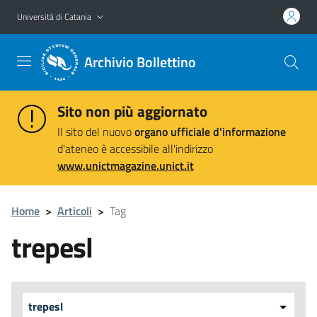
Vai al contenuto principale
Vai al menu di navigazione
Università di Catania
Archivio Bollettino
Sito non più aggiornato
Il sito del nuovo
organo ufficiale d'informazione
d'ateneo è accessibile all'indirizzo
www.unictmagazine.unict.it
Home
>
Articoli
>
Tag
trepesl