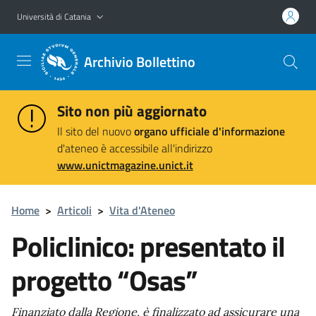
Vai al contenuto principale
Vai al menu di navigazione
Università di Catania
Archivio Bollettino
Sito non più aggiornato
Il sito del nuovo
organo ufficiale d'informazione
d'ateneo è accessibile all'indirizzo
www.unictmagazine.unict.it
Home
>
Articoli
>
Vita d'Ateneo
Policlinico: presentato il
progetto “Osas”
Finanziato dalla Regione, è finalizzato ad assicurare una