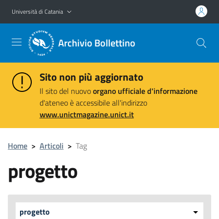
Vai al contenuto principale
Vai al menu di navigazione
Università di Catania
Archivio Bollettino
Sito non più aggiornato
Il sito del nuovo
organo ufficiale d'informazione
d'ateneo è accessibile all'indirizzo
www.unictmagazine.unict.it
Home
>
Articoli
>
Tag
progetto