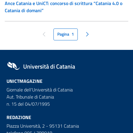
Ance Catania e UniCT: concorso di scrittura “Catania 4.0 o
Catania di domani”
Pagina
1
pagina precedente
pagina seguente
Università di Catania
UNICTMAGAZINE
Giornale dell'Università di Catania
Aut. Tribunale di Catania
n. 15 del 04/07/1995
REDAZIONE
Piazza Università, 2 - 95131 Catania
telefono 095 4788018