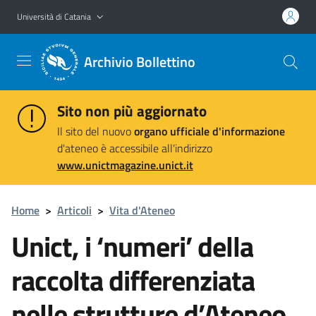
Vai al contenuto principale
Vai al menu di navigazione
Università di Catania
Archivio Bollettino
Sito non più aggiornato
Il sito del nuovo
organo ufficiale d'informazione
d'ateneo è accessibile all'indirizzo
www.unictmagazine.unict.it
Home
>
Articoli
>
Vita d'Ateneo
Unict, i ‘numeri’ della
raccolta differenziata
nelle strutture d’Ateneo