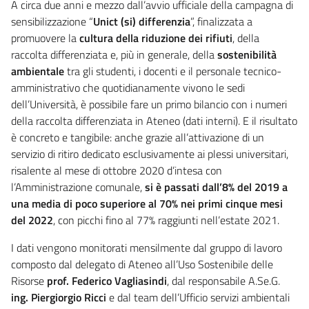
A circa due anni e mezzo dall’avvio ufficiale della campagna di
sensibilizzazione “
Unict (si) differenzia
”, finalizzata a
promuovere la
cultura della riduzione dei rifiuti
, della
raccolta differenziata e, più in generale, della
sostenibilità
ambientale
tra gli studenti, i docenti e il personale tecnico-
amministrativo che quotidianamente vivono le sedi
dell’Università, è possibile fare un primo bilancio con i numeri
della raccolta differenziata in Ateneo (dati interni). E il risultato
è concreto e tangibile: anche grazie all’attivazione di un
servizio di ritiro dedicato esclusivamente ai plessi universitari,
risalente al mese di ottobre 2020 d’intesa con
l’Amministrazione comunale,
si è passati dall’8% del 2019 a
una media di poco superiore al 70% nei primi cinque mesi
del 2022
, con picchi fino al 77% raggiunti nell’estate 2021.
I dati vengono monitorati mensilmente dal gruppo di lavoro
composto dal delegato di Ateneo all’Uso Sostenibile delle
Risorse
prof. Federico Vagliasindi
, dal responsabile A.Se.G.
ing. Piergiorgio Ricci
e dal team dell’Ufficio servizi ambientali