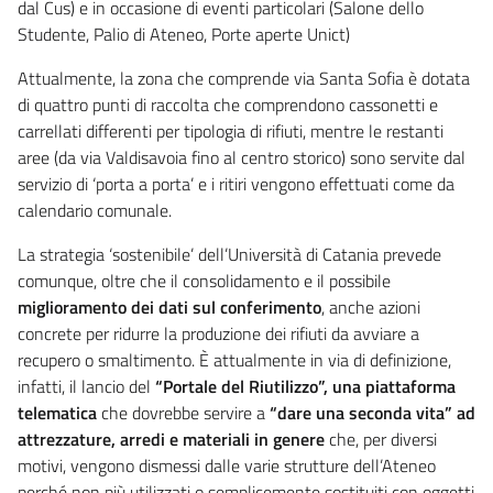
dal Cus) e in occasione di eventi particolari (Salone dello
Studente, Palio di Ateneo, Porte aperte Unict)
Attualmente, la zona che comprende via Santa Sofia è dotata
di quattro punti di raccolta che comprendono cassonetti e
carrellati differenti per tipologia di rifiuti, mentre le restanti
aree (da via Valdisavoia fino al centro storico) sono servite dal
servizio di ‘porta a porta’ e i ritiri vengono effettuati come da
calendario comunale.
La strategia ‘sostenibile’ dell’Università di Catania prevede
comunque, oltre che il consolidamento e il possibile
miglioramento dei dati sul conferimento
, anche azioni
concrete per ridurre la produzione dei rifiuti da avviare a
recupero o smaltimento. È attualmente in via di definizione,
infatti, il lancio del
“Portale del Riutilizzo”, una piattaforma
telematica
che dovrebbe servire a
“dare una seconda vita” ad
attrezzature, arredi e materiali in genere
che, per diversi
motivi, vengono dismessi dalle varie strutture dell’Ateneo
perché non più utilizzati o semplicemente sostituiti con oggetti