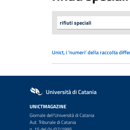
Unict, i ‘numeri’ della raccolta diff
Università di Catania
UNICTMAGAZINE
Giornale dell'Università di Catania
Aut. Tribunale di Catania
n. 15 del 04/07/1995