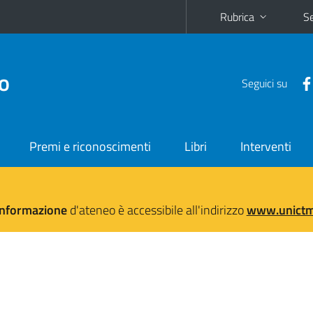
Rubrica
Se
no
Seguici su
Premi e riconoscimenti
Libri
Interventi
'informazione
d'ateneo è accessibile all'indirizzo
www.unictma