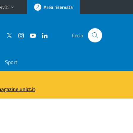
rvizi
Area riservata
Cerca
Sport
gazine.unict.it