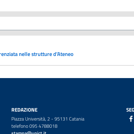
erenziata nelle strutture d’Ateneo
REDAZIONE
SEG
Piazza Università, 2 - 95131 Catania
telefono 095 4788018
stampa@unict.it