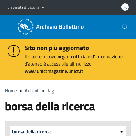
Vai al contenuto principale
Vai al menu di navigazione
Università di Catania
Archivio Bollettino
Sito non più aggiornato
Il sito del nuovo
organo ufficiale d'informazione
d'ateneo è accessibile all'indirizzo
www.unictmagazine.unict.it
Home
>
Articoli
>
Tag
borsa della ricerca