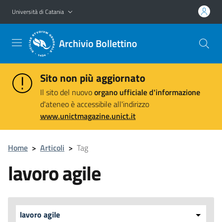
Vai al contenuto principale
Vai al menu di navigazione
Università di Catania
Archivio Bollettino
Sito non più aggiornato
Il sito del nuovo
organo ufficiale d'informazione
d'ateneo è accessibile all'indirizzo
www.unictmagazine.unict.it
Home
>
Articoli
>
Tag
lavoro agile