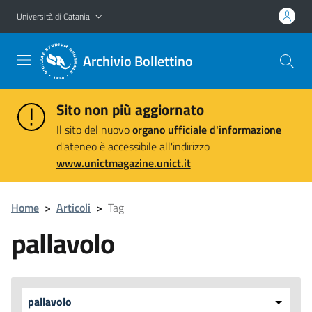
Vai al contenuto principale
Vai al menu di navigazione
Università di Catania
Archivio Bollettino
Sito non più aggiornato
Il sito del nuovo
organo ufficiale d'informazione
d'ateneo è accessibile all'indirizzo
www.unictmagazine.unict.it
Home
>
Articoli
>
Tag
pallavolo