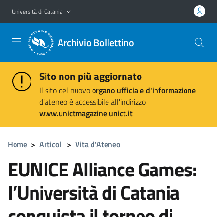
Vai al contenuto principale
Vai al menu di navigazione
Università di Catania
Archivio Bollettino
Sito non più aggiornato
Il sito del nuovo
organo ufficiale d'informazione
d'ateneo è accessibile all'indirizzo
www.unictmagazine.unict.it
Home
>
Articoli
>
Vita d'Ateneo
EUNICE Alliance Games:
l’Università di Catania
conquista il torneo di