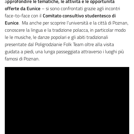
a
pprofondire le tematiche, le attività e le opportunità
offerte da Eunice
– si sono confrontati grazie agli incontri
face-to-face con il
Comitato consultivo studentesco di
Eunice
. Ma anche per scoprire l’università e la città di Poznan,
conoscere la lingua e la tradizione polacca, in particolar modo
le le musiche, le danze popolari e gli abiti tradizionali
presentate dal Poligrodzianie Folk Team oltre alla visita
guidata a piedi, una lunga passeggiata attraverso i luoghi più
famosi di Poznan.