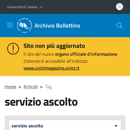
Vai al contenuto principale
Vai al menu di navigazione
Università di Catania
Archivio Bollettino
Sito non più aggiornato
Il sito del nuovo
organo ufficiale d'informazione
d'ateneo è accessibile all'indirizzo
www.unictmagazine.unict.it
Home
>
Articoli
>
Tag
servizio ascolto