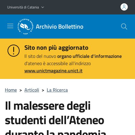
Vai al contenuto principale
Vai al menu di navigazione
Università di Catania
Archivio Bollettino
Sito non più aggiornato
Il sito del nuovo
organo ufficiale d'informazione
d'ateneo è accessibile all'indirizzo
www.unictmagazine.unict.it
Home
>
Articoli
>
La Ricerca
Il malessere degli
studenti dell’Ateneo
durante la pandemia