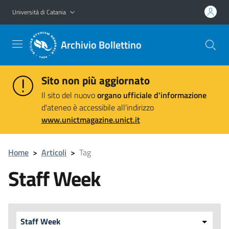
Vai al contenuto principale
Vai al menu di navigazione
Università di Catania
Archivio Bollettino
Sito non più aggiornato
Il sito del nuovo
organo ufficiale d'informazione
d'ateneo è accessibile all'indirizzo
www.unictmagazine.unict.it
Home
>
Articoli
>
Tag
Staff Week