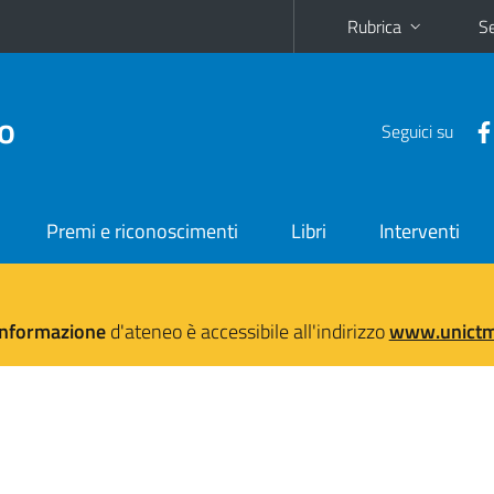
Rubrica
Se
no
Seguici su
Premi e riconoscimenti
Libri
Interventi
'informazione
d'ateneo è accessibile all'indirizzo
www.unictma