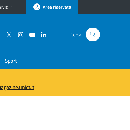
rvizi
Area riservata
Cerca
Sport
gazine.unict.it