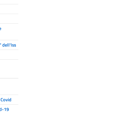
e
 dell'Iss
a Covid
id-19