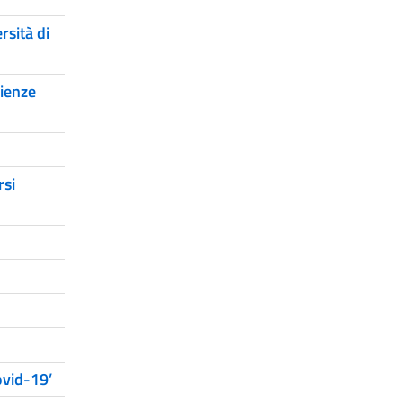
rsità di
cienze
rsi
Covid-19’