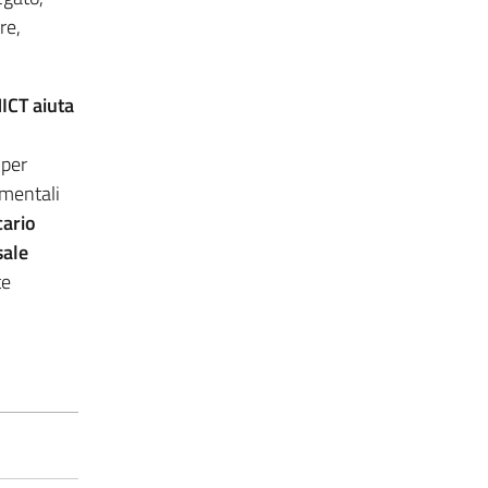
re,
ICT aiuta
 per
amentali
cario
sale
te