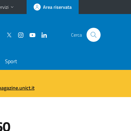
rvizi
Area riservata
Cerca
Sport
gazine.unict.it
 60