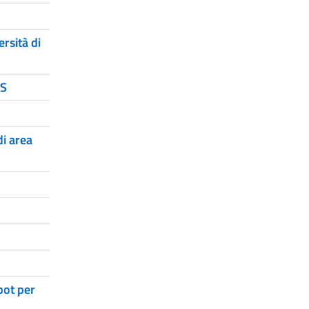
rsità di
SS
di area
pot per