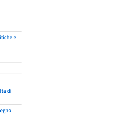
itiche e
lta di
pegno