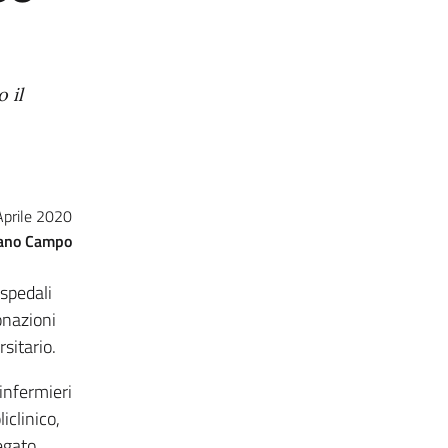
 il
Aprile 2020
ano Campo
ospedali
onazioni
rsitario.
 infermieri
iclinico,
egato,