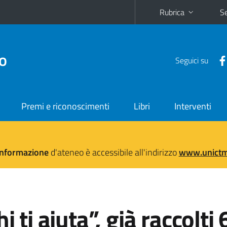
Rubrica
Se
no
Seguici su
Premi e riconoscimenti
Libri
Interventi
'informazione
d'ateneo è accessibile all'indirizzo
www.unictma
i ti aiuta”, già raccolti