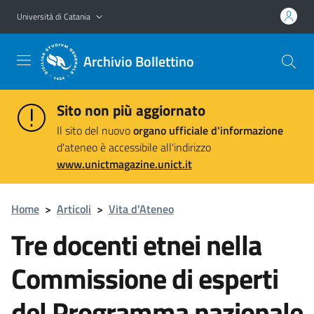
Vai al contenuto principale
Vai al menu di navigazione
Università di Catania
Archivio Bollettino
Sito non più aggiornato
Il sito del nuovo
organo ufficiale d'informazione
d'ateneo è accessibile all'indirizzo
www.unictmagazine.unict.it
Home
>
Articoli
>
Vita d'Ateneo
Tre docenti etnei nella
Commissione di esperti
del Programma nazionale