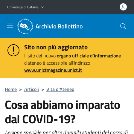
Vai al contenuto principale
Vai al menu di navigazione
Università di Catania
Archivio Bollettino
Sito non più aggiornato
Il sito del nuovo
organo ufficiale d'informazione
d'ateneo è accessibile all'indirizzo
www.unictmagazine.unict.it
Home
>
Articoli
>
Vita d'Ateneo
Cosa abbiamo imparato
dal COVID-19?
Lezione speciale per oltre duemila studenti del corso di