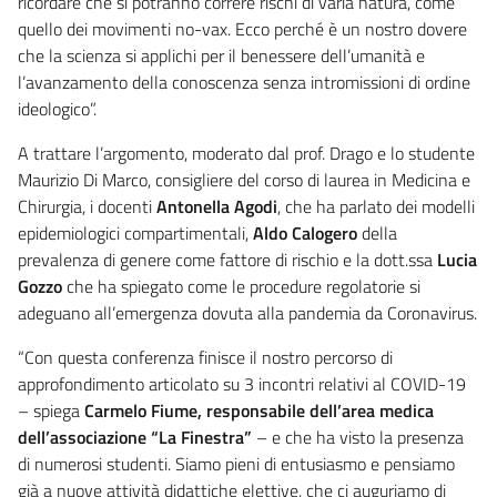
ricordare che si potranno correre rischi di varia natura, come
quello dei movimenti no-vax. Ecco perché è un nostro dovere
che la scienza si applichi per il benessere dell’umanità e
l’avanzamento della conoscenza senza intromissioni di ordine
ideologico”.
A trattare l’argomento, moderato dal prof. Drago e lo studente
Maurizio Di Marco, consigliere del corso di laurea in Medicina e
Chirurgia, i docenti
Antonella Agodi
, che ha parlato dei modelli
epidemiologici compartimentali,
Aldo Calogero
della
prevalenza di genere come fattore di rischio e la dott.ssa
Lucia
Gozzo
che ha spiegato come le procedure regolatorie si
adeguano all’emergenza dovuta alla pandemia da Coronavirus.
“Con questa conferenza finisce il nostro percorso di
approfondimento articolato su 3 incontri relativi al COVID-19
– spiega
Carmelo Fiume, responsabile dell’area medica
dell’associazione “La Finestra”
– e che ha visto la presenza
di numerosi studenti. Siamo pieni di entusiasmo e pensiamo
già a nuove attività didattiche elettive, che ci auguriamo di