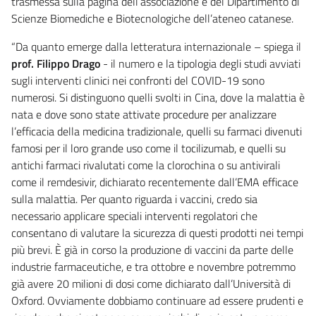
trasmessa sulla pagina dell’associazione e del Dipartimento di
Scienze Biomediche e Biotecnologiche dell’ateneo catanese.
“Da quanto emerge dalla letteratura internazionale – spiega il
prof. Filippo Drago
- il numero e la tipologia degli studi avviati
sugli interventi clinici nei confronti del COVID-19 sono
numerosi. Si distinguono quelli svolti in Cina, dove la malattia è
nata e dove sono state attivate procedure per analizzare
l’efficacia della medicina tradizionale, quelli su farmaci divenuti
famosi per il loro grande uso come il tocilizumab, e quelli su
antichi farmaci rivalutati come la clorochina o su antivirali
come il remdesivir, dichiarato recentemente dall’EMA efficace
sulla malattia. Per quanto riguarda i vaccini, credo sia
necessario applicare speciali interventi regolatori che
consentano di valutare la sicurezza di questi prodotti nei tempi
più brevi. È già in corso la produzione di vaccini da parte delle
industrie farmaceutiche, e tra ottobre e novembre potremmo
già avere 20 milioni di dosi come dichiarato dall’Università di
Oxford. Ovviamente dobbiamo continuare ad essere prudenti e