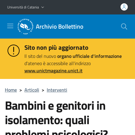
Vai al contenuto principale
Vai al menu di navigazione
Università di Catania
Archivio Bollettino
Sito non più aggiornato
Il sito del nuovo
organo ufficiale d'informazione
d'ateneo è accessibile all'indirizzo
www.unictmagazine.unict.it
Home
>
Articoli
>
Interventi
Bambini e genitori in
isolamento: quali
problemi psicologici?