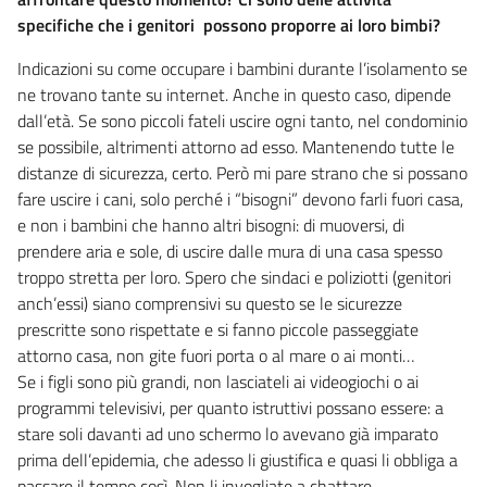
specifiche che i genitori possono proporre ai loro bimbi?
Indicazioni su come occupare i bambini durante l’isolamento se
ne trovano tante su internet. Anche in questo caso, dipende
dall’età. Se sono piccoli fateli uscire ogni tanto, nel condominio
se possibile, altrimenti attorno ad esso. Mantenendo tutte le
distanze di sicurezza, certo. Però mi pare strano che si possano
fare uscire i cani, solo perché i “bisogni” devono farli fuori casa,
e non i bambini che hanno altri bisogni: di muoversi, di
prendere aria e sole, di uscire dalle mura di una casa spesso
troppo stretta per loro. Spero che sindaci e poliziotti (genitori
anch’essi) siano comprensivi su questo se le sicurezze
prescritte sono rispettate e si fanno piccole passeggiate
attorno casa, non gite fuori porta o al mare o ai monti…
Se i figli sono più grandi, non lasciateli ai videogiochi o ai
programmi televisivi, per quanto istruttivi possano essere: a
stare soli davanti ad uno schermo lo avevano già imparato
prima dell’epidemia, che adesso li giustifica e quasi li obbliga a
passare il tempo così. Non li invogliate a chattare