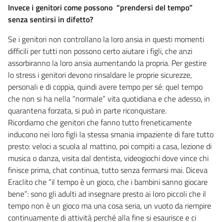
Invece i genitori come possono “prendersi del tempo”
senza sentirsi in difetto?
Se i genitori non controllano la loro ansia in questi momenti
difficili per tutti non possono certo aiutare i figli, che anzi
assorbiranno la loro ansia aumentando la propria. Per gestire
lo stress i genitori devono rinsaldare le proprie sicurezze,
personali e di coppia, quindi avere tempo per sé: quel tempo
che non si ha nella “normale” vita quotidiana e che adesso, in
quarantena forzata, si può in parte riconquistare.
Ricordiamo che genitori che fanno tutto freneticamente
inducono nei loro figli la stessa smania impaziente di fare tutto
presto: veloci a scuola al mattino, poi compiti a casa, lezione di
musica o danza, visita dal dentista, videogiochi dove vince chi
finisce prima, chat continua, tutto senza fermarsi mai. Diceva
Eraclito che “il tempo è un gioco, che i bambini sanno giocare
bene”: sono gli adulti ad insegnare presto ai loro piccoli che il
tempo non è un gioco ma una cosa seria, un vuoto da riempire
continuamente di attività perché alla fine si esaurisce e ci