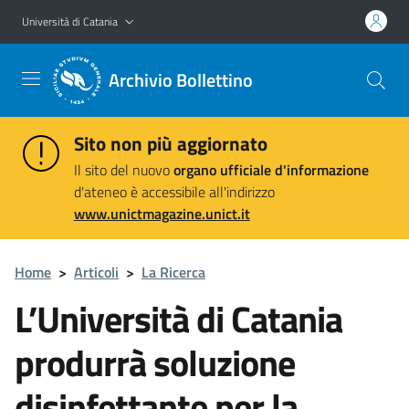
Vai al contenuto principale
Vai al menu di navigazione
Università di Catania
Archivio Bollettino
Sito non più aggiornato
Il sito del nuovo
organo ufficiale d'informazione
d'ateneo è accessibile all'indirizzo
www.unictmagazine.unict.it
Home
>
Articoli
>
La Ricerca
L’Università di Catania
produrrà soluzione
disinfettante per la